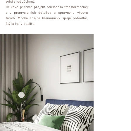
prísť si oddýchnuť.
Celkovo je tento projekt príkladom transformačnej
sily premyslených detailov a správneho výberu
farieb. Modrá spálňa harmonicky spája pohodlie,
štýl a individualitu.