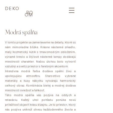
DEKO
RO
OM
Modrá spálňa
V tomto projekte sa zameriavame na detaily, ktoré sú
nám mimoriadne blízke. Krásne nástenné zrkadlo,
malý kozmetický kútik s tmavomodrým obložením,
výrazné kreslo a štýlové nástenné lampy dodávajú
miestnosti charakter. Našou úlohou bolo vytvoriť
vzdušný a svetlý priestor s farebným akcentom.
Intenzívna modrá farba dodáva spálni živú a
upokojujúcu atmosféru. Starostlivo vybrané
materiály a kusy nábytku vytvárajú harmonický
celkový obraz. Kombinácia bielej a modrej dodáva
miestnosti sviežosť a ľahkosť.
Táto modrá spálňa vás pozýva na oddych a
relaxáciu. Každý uhol pohľadu ponúka novú
príležitosť objaviť krásu dizajnu. Je to priestor, ktorý
nás pozýva uniknúť stresu každodenného života a