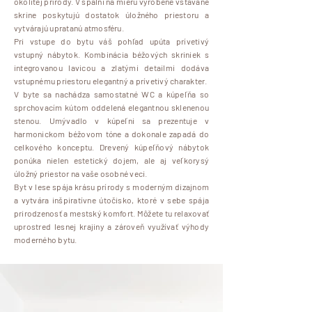
okolitej prírody. V spálni na mieru vyrobené vstavané
skrine poskytujú dostatok úložného priestoru a
vytvárajú upratanú atmosféru.
Pri vstupe do bytu váš pohľad upúta prívetivý
vstupný nábytok. Kombinácia béžových skriniek s
integrovanou lavicou a zlatými detailmi dodáva
vstupnému priestoru elegantný a prívetivý charakter.
V byte sa nachádza samostatné WC a kúpeľňa so
sprchovacím kútom oddelená elegantnou sklenenou
stenou. Umývadlo v kúpeľni sa prezentuje v
harmonickom béžovom tóne a dokonale zapadá do
celkového konceptu. Drevený kúpeľňový nábytok
ponúka nielen estetický dojem, ale aj veľkorysý
úložný priestor na vaše osobné veci.
Byt v lese spája krásu prírody s moderným dizajnom
a vytvára inšpiratívne útočisko, ktoré v sebe spája
prirodzenosť a mestský komfort. Môžete tu relaxovať
uprostred lesnej krajiny a zároveň využívať výhody
moderného bytu.