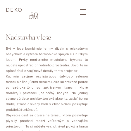
DEKO
RO
OM
Nadstavba v lese
Byt v lese kombinuje jemný dizajn s relaxačným
nádychom a vytvára harmonické spojenie s blízkym
lesom. Prvky moderného mestského bývania tu
nájdete uprostred prírodného prostredia. Dovoľte mi
opísať ďalšie zaujímavé detaily tohto projektu:
Kuchyňa zaujme osviežujúcou šalviovo zelenou
farbou a očarujúcimi detailmi, ako sú drevené police
zo sadrokartónu so zakriveným tvarom, ktoré
dodávajú priestoru jedinečný nádych. Na jednej
strane sú tieto architektonické akcenty, zatiaľ čo na
druhej strane drevený blok s chladničkou poskytuje
praktickú funkčnosť.
Obývacia časť sa otvára na terasu, ktorá poskytuje
plynulý prechod medzi vnútorným a vonkajším
priestorom. Tu si môžete vychutnávať pokoj a krásu