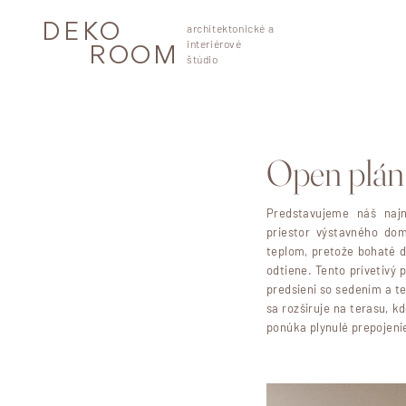
architektonické a
DEKO
interiérové
ROOM
štúdio
Open plán 
Predstavujeme náš najn
priestor výstavného do
teplom, pretože bohaté 
odtiene. Tento prívetivý 
predsieni so sedením a t
sa rozširuje na terasu, k
ponúka plynulé prepojeni