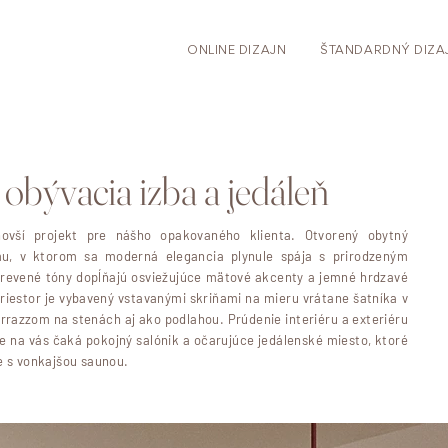
ONLINE DIZAJN
ŠTANDARDNÝ DIZA
obývacia izba a jedáleň
ovší projekt pre nášho opakovaného klienta. Otvorený obytný
mu, v ktorom sa moderná elegancia plynule spája s prirodzeným
drevené tóny dopĺňajú osviežujúce mätové akcenty a jemné hrdzavé
priestor je vybavený vstavanými skriňami na mieru vrátane šatníka v
errazzom na stenách aj ako podlahou. Prúdenie interiéru a exteriéru
de na vás čaká pokojný salónik a očarujúce jedálenské miesto, ktoré
e s vonkajšou saunou.