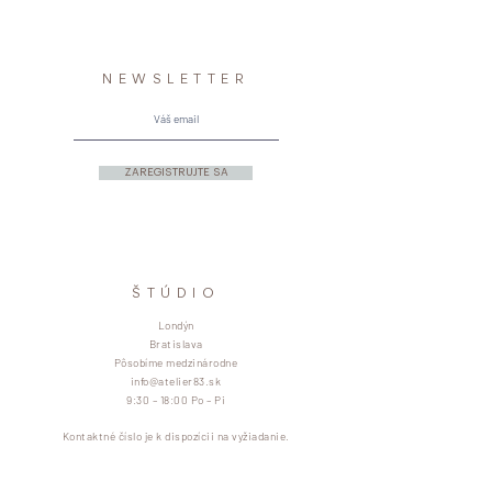
NEWSLETTER
ZAREGISTRUJTE SA
ŠTÚDIO
Londýn
Bratislava
Pôsobíme medzinárodne
info@atelier83.sk
9:30 – 18:00 Po – Pi
Kontaktné číslo je k dispozícii na vyžiadanie.